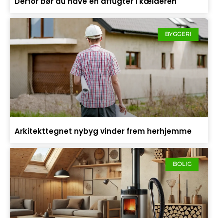
Derfor bør du have en affugter i kælderen
BYGGERI
Arkitekttegnet nybyg vinder frem herhjemme
BOLIG