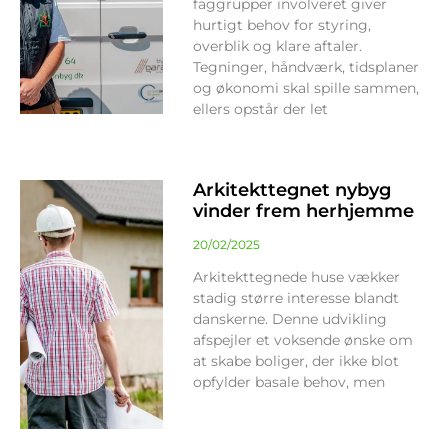
faggrupper involveret giver
hurtigt behov for styring,
overblik og klare aftaler.
Tegninger, håndværk, tidsplaner
og økonomi skal spille sammen,
ellers opstår der let
Arkitekttegnet nybyg
vinder frem herhjemme
20/02/2025
Arkitekttegnede huse vækker
stadig større interesse blandt
danskerne. Denne udvikling
afspejler et voksende ønske om
at skabe boliger, der ikke blot
opfylder basale behov, men