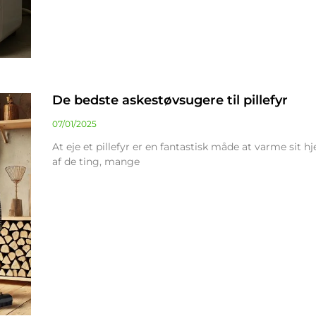
De bedste askestøvsugere til pillefyr
07/01/2025
At eje et pillefyr er en fantastisk måde at varme sit 
af de ting, mange