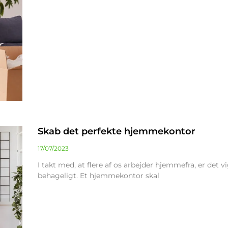
Skab det perfekte hjemmekontor
17/07/2023
I takt med, at flere af os arbejder hjemmefra, er det v
behageligt. Et hjemmekontor skal