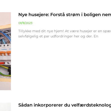
Nye husejere: Forstå strøm i boligen ne
01/11/2023
Tillykke med dit nye hjem! At være husejer er en sp
selvfølgelig et par udfordringer her og der. En
Sådan inkorporerer du velfærdsteknologi