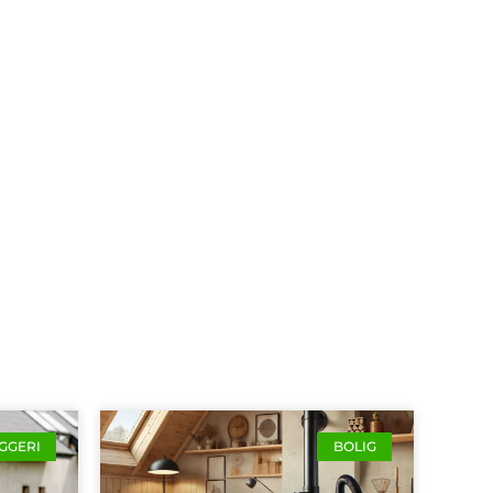
GGERI
BOLIG